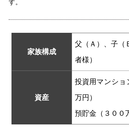
す。
父（Ａ）、子（
家族構成
者様）
投資用マンショ
資産
万円）
預貯金（３００